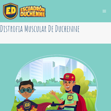
Saltar
al
ME
contenido
Distrofia Muscular De Duchenne