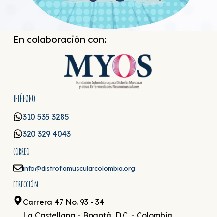
En colaboración con:
TELÉFONO
310 535 3285
320 329 4043
correo
info@distrofiamuscularcolombia.org
dirección
Carrera 47 No. 93 - 34
La Castellana - Bogotá, D.C. - Colombia